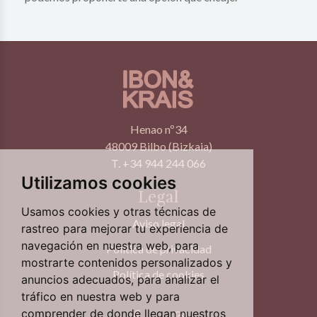
Henao nº34
48009 Bilbo (Bizkaia)
T. +34 944 244 066
Utilizamos cookies
Legal
Usamos cookies y otras técnicas de
Aviso legal
rastreo para mejorar tu experiencia de
navegación en nuestra web, para
Política de privacidad
mostrarte contenidos personalizados y
Política de cookies
anuncios adecuados, para analizar el
tráfico en nuestra web y para
comprender de donde llegan nuestros